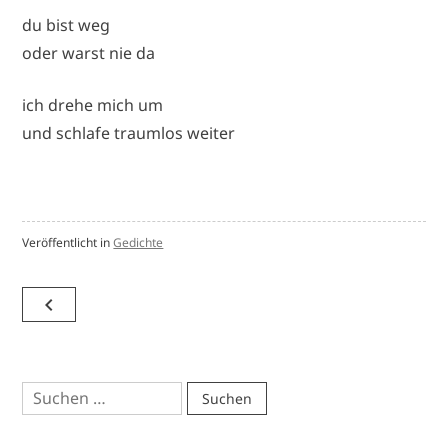
du bist weg
oder warst nie da
ich drehe mich um
und schlafe traumlos weiter
Veröffentlicht in
Gedichte
Beitragsnavigation
navigate_before
Suchen
nach: